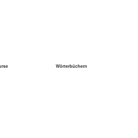
urse
Wörterbüchern
e Wissenschaft Englisch
e Wissenschaft Spanisch
e Wissenschaft Französisch
e Wissenschaft Russisch
e Wissenschaft Norwegisch
e Wissenschaft Schwedisch