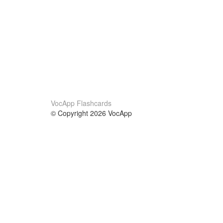
VocApp Flashcards
© Copyright 2026 VocApp
02-798 Mielczarskiego 8/58
Warsaw, Poland (EU)