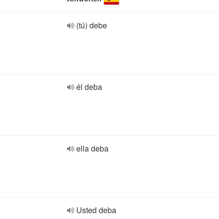
(tú) debe
él deba
ella deba
Usted deba