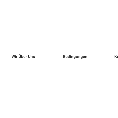
Wir Über Uns
Bedingungen
K
unser Team
100% Garantie
di
Blog
Datenschutzrichtlinie
di
Vorschriften
di
In Kontakt Treten
BIPR
di
kontaktieren
di
Mehr
di
Hilfe
neue Download
Häufig gestellte Fragen
einige Blogs
Katalog