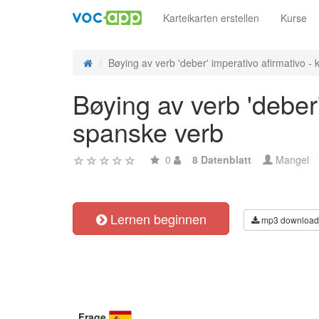
Karteikarten erstellen
Kurse
Bøying av verb 'deber' imperativo afirmativo - k
Bøying av verb 'deber
spanske verb
0
8 Datenblatt
Mangel
Lernen beginnen
mp3 download
Frage