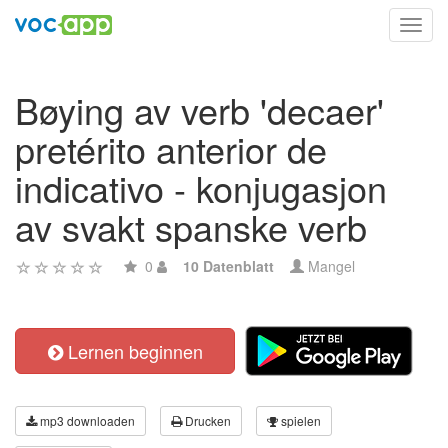
Toggl
navig
Bøying av verb 'decaer'
pretérito anterior de
indicativo - konjugasjon
av svakt spanske verb
0
10 Datenblatt
Mangel
Lernen beginnen
mp3 downloaden
Drucken
spielen