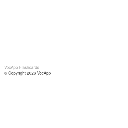
VocApp Flashcards
© Copyright 2026 VocApp
02-798 Mielczarskiego 8/58
Warsaw, Poland (EU)