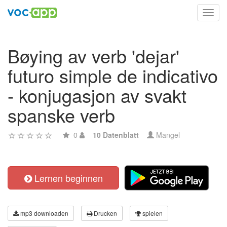
Toggl
navig
Bøying av verb 'dejar'
futuro simple de indicativo
- konjugasjon av svakt
spanske verb
0
10 Datenblatt
Mangel
Lernen beginnen
mp3 downloaden
Drucken
spielen