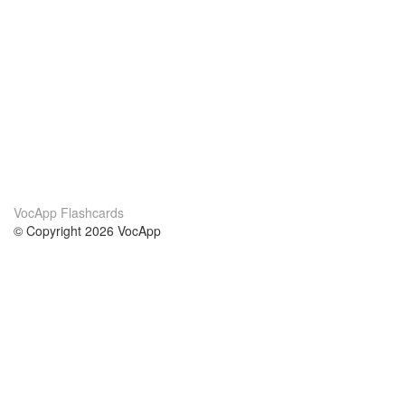
VocApp Flashcards
© Copyright 2026 VocApp
02-798 Mielczarskiego 8/58
Warsaw, Poland (EU)