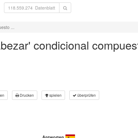
esto ...
abezar' condicional compuest
en
Drucken
spielen
überprüfen
Antworten