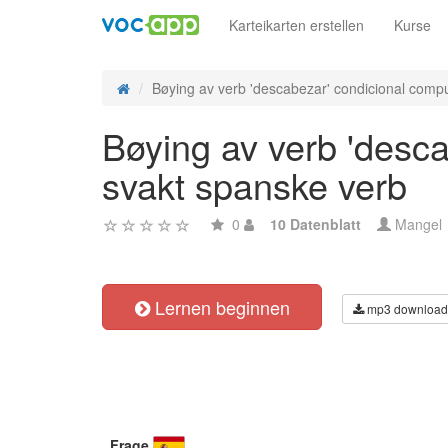
Karteikarten erstellen
Kurse
Bøying av verb 'descabezar' condicional compu
Bøying av verb 'desc
svakt spanske verb
0
10 Datenblatt
Mangel
Lernen beginnen
mp3 download
Frage