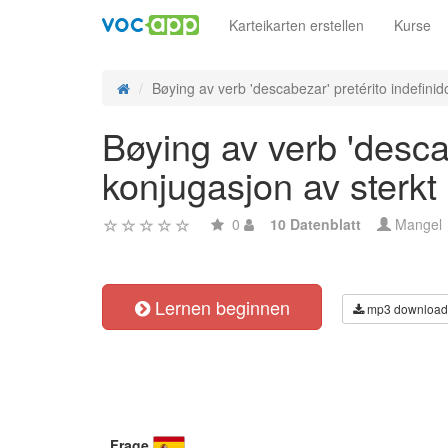
Karteikarten erstellen
Kurse
Bøying av verb 'descabezar' pretérito indefinido
Bøying av verb 'descab
konjugasjon av sterkt
0
10 Datenblatt
Mangel
Lernen beginnen
mp3 download
Frage