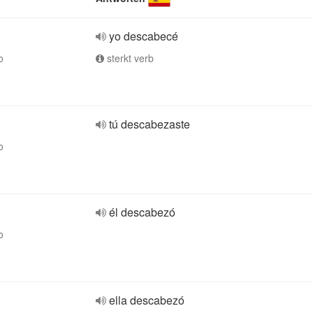
yo descabecé
o
sterkt verb
tú descabezaste
o
él descabezó
o
ella descabezó