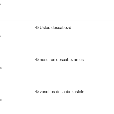
o
Usted descabezó
o
nosotros descabezamos
vo
vosotros descabezasteis
vo