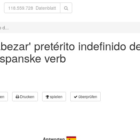
 d...
ezar' pretérito indefinido de
 spanske verb
en
Drucken
spielen
überprüfen
Antworten