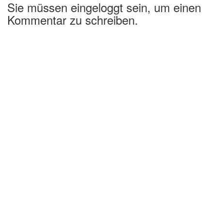
Sie müssen eingeloggt sein, um einen
Kommentar zu schreiben.