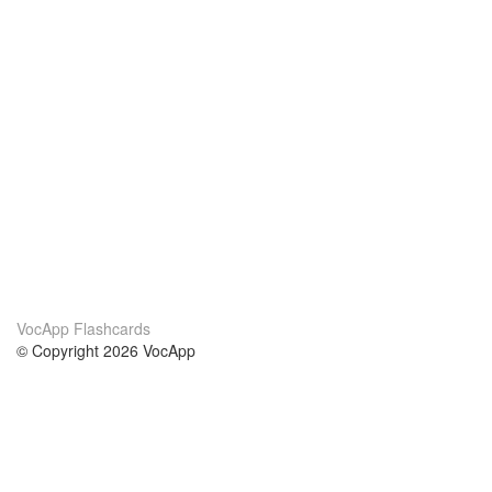
VocApp Flashcards
© Copyright 2026 VocApp
02-798 Mielczarskiego 8/58
Warsaw, Poland (EU)