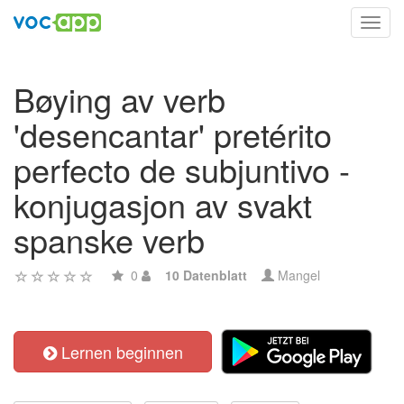
Toggl
navig
Bøying av verb
'desencantar' pretérito
perfecto de subjuntivo -
konjugasjon av svakt
spanske verb
0
10 Datenblatt
Mangel
Lernen beginnen