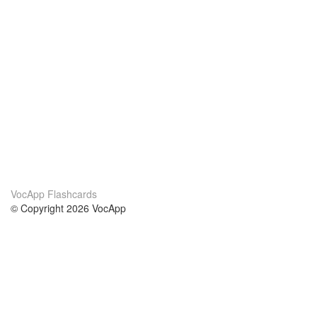
VocApp Flashcards
© Copyright 2026 VocApp
02-798 Mielczarskiego 8/58
Warsaw, Poland (EU)