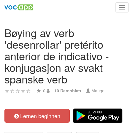
Toggl
navig
Bøying av verb
'desenrollar' pretérito
anterior de indicativo -
konjugasjon av svakt
spanske verb
0
10 Datenblatt
Mangel
Lernen beginnen