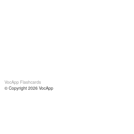
VocApp Flashcards
© Copyright 2026 VocApp
02-798 Mielczarskiego 8/58
Warsaw, Poland (EU)