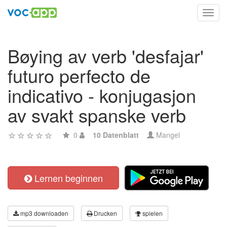
Toggl
navig
Bøying av verb 'desfajar'
futuro perfecto de
indicativo - konjugasjon
av svakt spanske verb
0
10 Datenblatt
Mangel
Lernen beginnen
mp3 downloaden
Drucken
spielen