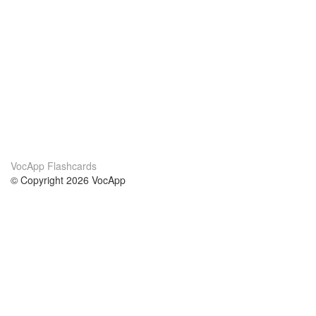
VocApp Flashcards
© Copyright 2026 VocApp
02-798 Mielczarskiego 8/58
Warsaw, Poland (EU)