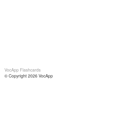
VocApp Flashcards
© Copyright 2026 VocApp
02-798 Mielczarskiego 8/58
Warsaw, Poland (EU)