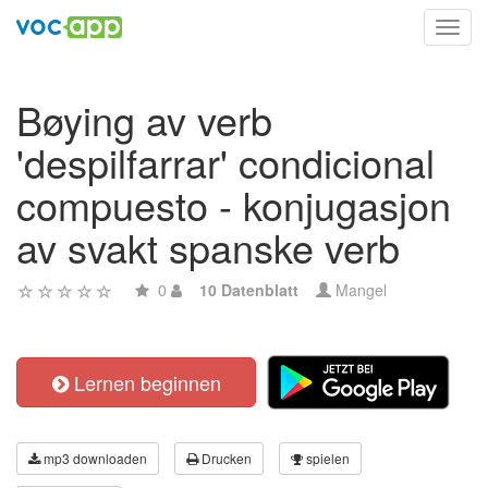
Toggl
navig
Bøying av verb
'despilfarrar' condicional
compuesto - konjugasjon
av svakt spanske verb
0
10 Datenblatt
Mangel
Lernen beginnen
mp3 downloaden
Drucken
spielen