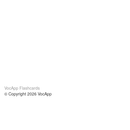
VocApp Flashcards
© Copyright 2026 VocApp
02-798 Mielczarskiego 8/58
Warsaw, Poland (EU)