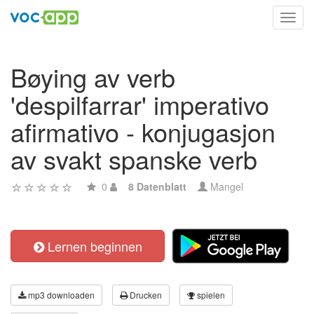
Toggl
navig
Bøying av verb
'despilfarrar' imperativo
afirmativo - konjugasjon
av svakt spanske verb
0
8 Datenblatt
Mangel
Lernen beginnen
mp3 downloaden
Drucken
spielen