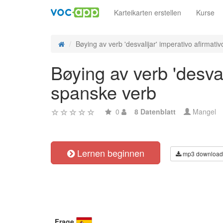
Karteikarten erstellen
Kurse
Bøying av verb 'desvalijar' imperativo afirmativo
Bøying av verb 'desval
spanske verb
0
8 Datenblatt
Mangel
Lernen beginnen
mp3 download
Frage