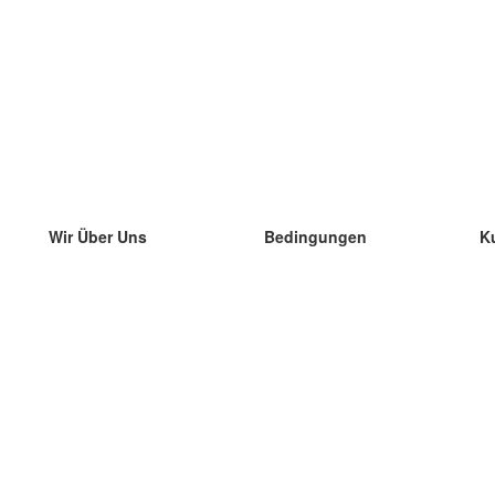
Wir Über Uns
Bedingungen
K
unser Team
100% Garantie
di
Blog
Datenschutzrichtlinie
di
Vorschriften
di
In Kontakt Treten
BIPR
di
kontaktieren
di
Mehr
di
Hilfe
neue Download
Häufig gestellte Fragen
einige Blogs
Katalog