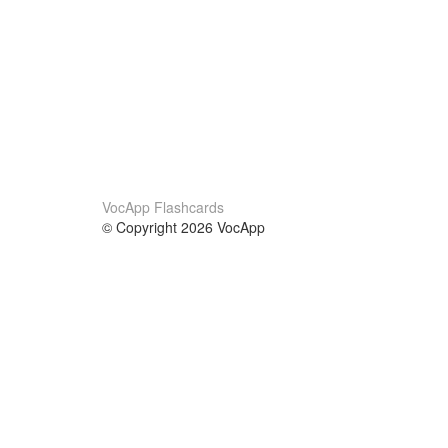
VocApp Flashcards
© Copyright 2026 VocApp
02-798 Mielczarskiego 8/58
Warsaw, Poland (EU)