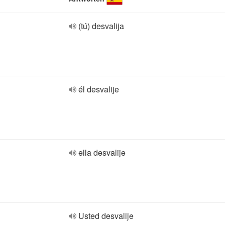
(tú) desvalija
él desvalije
ella desvalije
Usted desvalije