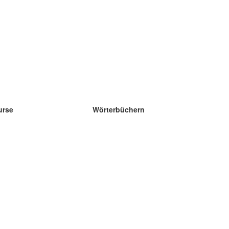
urse
Wörterbüchern
e Wissenschaft Englisch
e Wissenschaft Spanisch
e Wissenschaft Französisch
e Wissenschaft Russisch
e Wissenschaft Norwegisch
e Wissenschaft Schwedisch