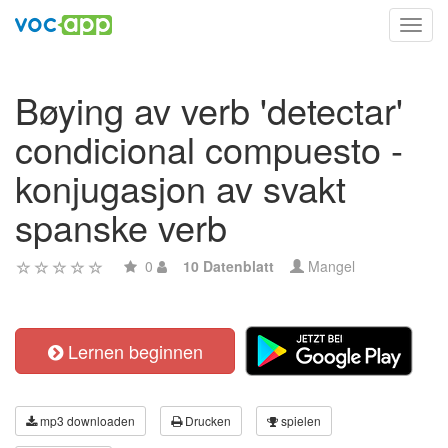
Toggl
navig
Bøying av verb 'detectar'
condicional compuesto -
konjugasjon av svakt
spanske verb
0
10 Datenblatt
Mangel
Lernen beginnen
mp3 downloaden
Drucken
spielen