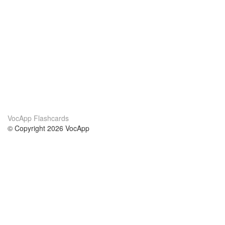
VocApp Flashcards
© Copyright 2026 VocApp
02-798 Mielczarskiego 8/58
Warsaw, Poland (EU)