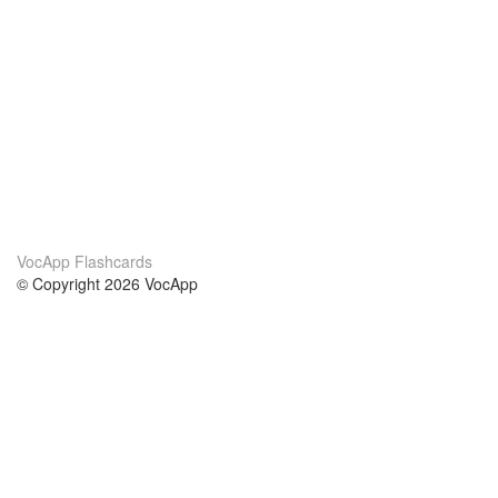
VocApp Flashcards
© Copyright 2026 VocApp
02-798 Mielczarskiego 8/58
Warsaw, Poland (EU)