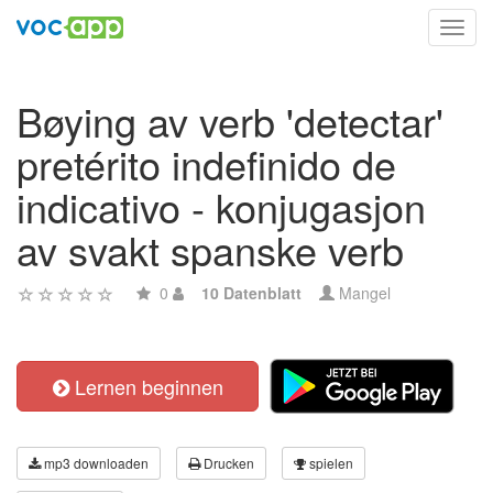
Toggl
navig
Bøying av verb 'detectar'
pretérito indefinido de
indicativo - konjugasjon
av svakt spanske verb
0
10 Datenblatt
Mangel
Lernen beginnen
mp3 downloaden
Drucken
spielen