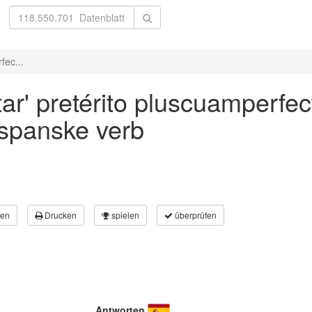
fec...
ar' pretérito pluscuamperfect
 spanske verb
en
Drucken
spielen
überprüfen
Antworten