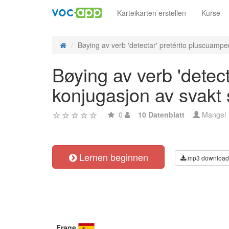
Karteikarten erstellen
Kurse
Bøying av verb 'detectar' pretérito pluscuamper
Bøying av verb 'detect
konjugasjon av svakt
0
10 Datenblatt
Mangel
Lernen beginnen
mp3 download
Frage