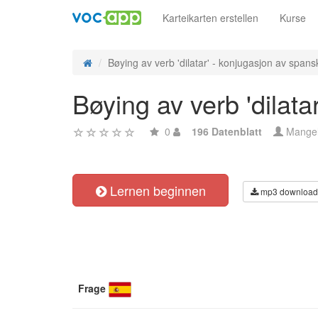
Karteikarten erstellen
Kurse
Bøying av verb 'dilatar' - konjugasjon av spansk
Bøying av verb 'dilata
0
196 Datenblatt
Mange
Lernen beginnen
mp3 download
Frage