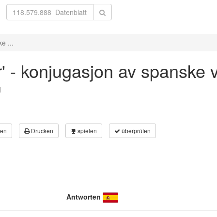
e ...
r' - konjugasjon av spanske 
l
en
Drucken
spielen
überprüfen
Antworten