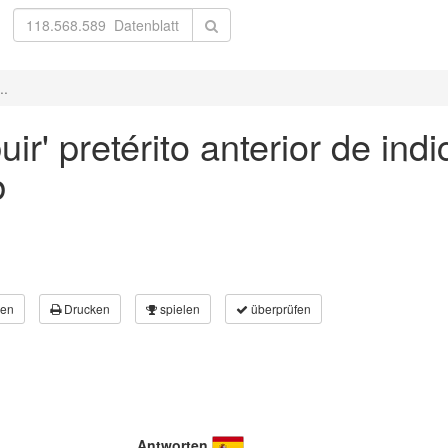
..
uir' pretérito anterior de ind
b
en
Drucken
spielen
überprüfen
Antworten