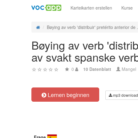
Karteikarten erstellen
Kurse
Bøying av verb 'distribuir' pretérito anterior de .
Bøying av verb 'distrib
av svakt spanske ver
0
10 Datenblatt
Mangel
Lernen beginnen
mp3 download
Frage