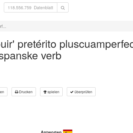
f...
buir' pretérito pluscuamperfec
 spanske verb
en
Drucken
spielen
überprüfen
Antworten