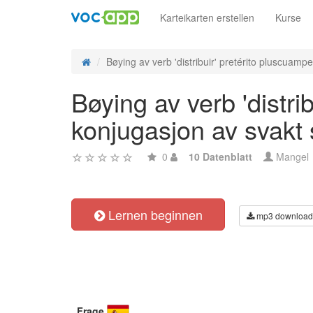
Karteikarten erstellen
Kurse
Bøying av verb 'distribuir' pretérito pluscuamper
Bøying av verb 'distri
konjugasjon av svakt
0
10 Datenblatt
Mangel
Lernen beginnen
mp3 download
Frage