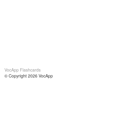
VocApp Flashcards
© Copyright 2026 VocApp
02-798 Mielczarskiego 8/58
Warsaw, Poland (EU)