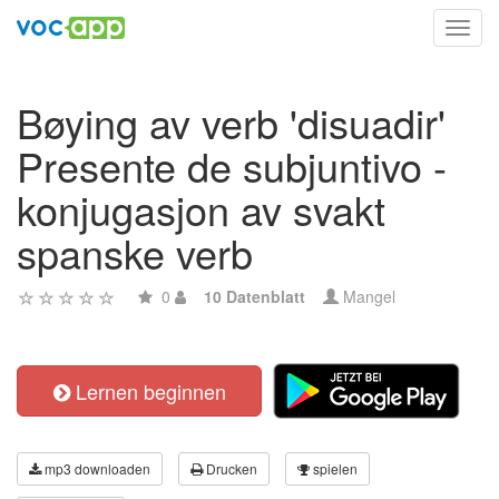
Toggl
navig
Bøying av verb 'disuadir'
Presente de subjuntivo -
konjugasjon av svakt
spanske verb
0
10 Datenblatt
Mangel
Lernen beginnen
mp3 downloaden
Drucken
spielen