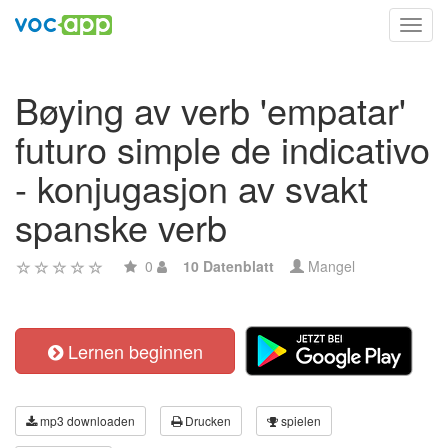
Toggl
navig
Bøying av verb 'empatar'
futuro simple de indicativo
- konjugasjon av svakt
spanske verb
0
10 Datenblatt
Mangel
Lernen beginnen
mp3 downloaden
Drucken
spielen