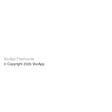
VocApp Flashcards
© Copyright 2026 VocApp
02-798 Mielczarskiego 8/58
Warsaw, Poland (EU)