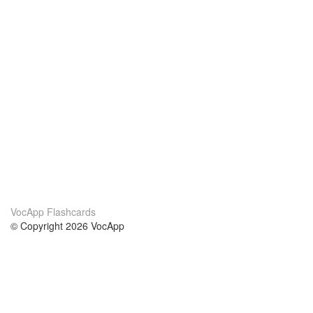
VocApp Flashcards
© Copyright 2026 VocApp
02-798 Mielczarskiego 8/58
Warsaw, Poland (EU)