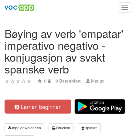
Toggl
navig
Bøying av verb 'empatar'
imperativo negativo -
konjugasjon av svakt
spanske verb
0
8 Datenblatt
Mangel
Lernen beginnen
mp3 downloaden
Drucken
spielen