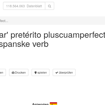
ect...
r' pretérito pluscuamperfect
 spanske verb
en
Drucken
spielen
überprüfen
Antworten