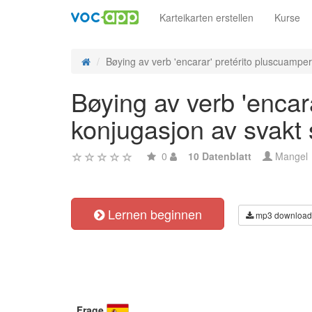
Karteikarten erstellen
Kurse
Bøying av verb 'encarar' pretérito pluscuamperf
Bøying av verb 'encara
konjugasjon av svakt
0
10 Datenblatt
Mangel
Lernen beginnen
mp3 download
Frage