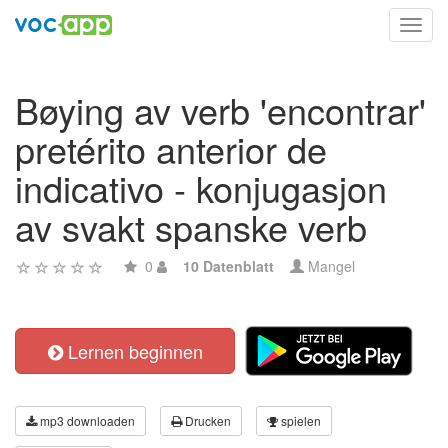
Toggl
navig
Bøying av verb 'encontrar'
pretérito anterior de
indicativo - konjugasjon
av svakt spanske verb
0
10 Datenblatt
Mangel
Lernen beginnen
mp3 downloaden
Drucken
spielen