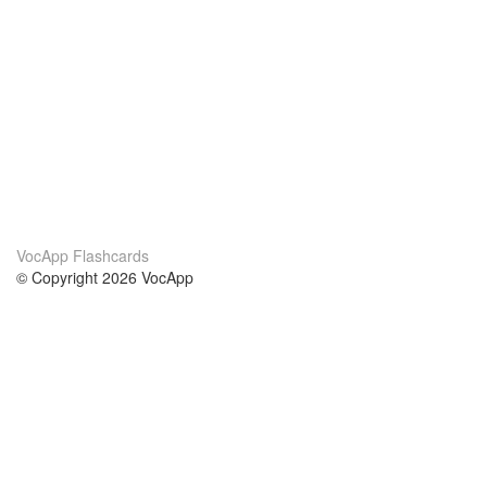
VocApp Flashcards
© Copyright 2026 VocApp
02-798 Mielczarskiego 8/58
Warsaw, Poland (EU)