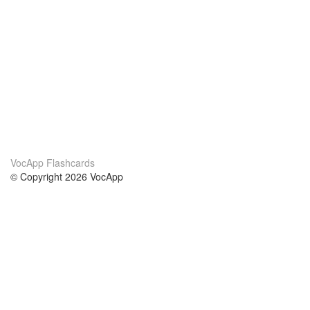
VocApp Flashcards
© Copyright 2026 VocApp
02-798 Mielczarskiego 8/58
Warsaw, Poland (EU)