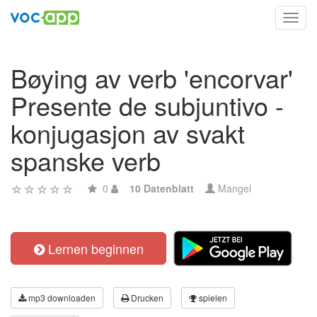
Toggl
navig
Bøying av verb 'encorvar'
Presente de subjuntivo -
konjugasjon av svakt
spanske verb
0
10 Datenblatt
Mangel
Lernen beginnen
mp3 downloaden
Drucken
spielen