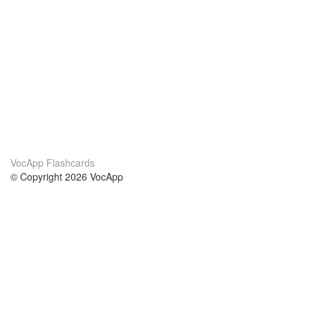
VocApp Flashcards
© Copyright 2026 VocApp
02-798 Mielczarskiego 8/58
Warsaw, Poland (EU)