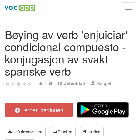
Toggl
navig
Bøying av verb 'enjuiciar'
condicional compuesto -
konjugasjon av svakt
spanske verb
0
10 Datenblatt
Mangel
Lernen beginnen
mp3 downloaden
Drucken
spielen