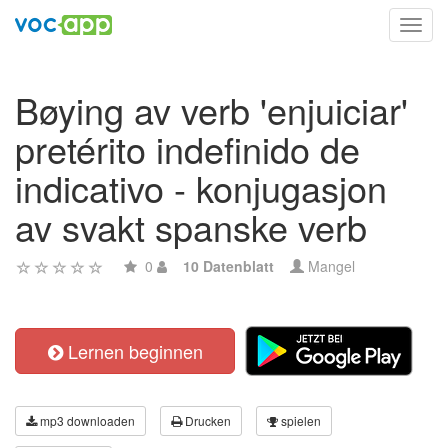
Toggl
navig
Bøying av verb 'enjuiciar'
pretérito indefinido de
indicativo - konjugasjon
av svakt spanske verb
0
10 Datenblatt
Mangel
Lernen beginnen
mp3 downloaden
Drucken
spielen