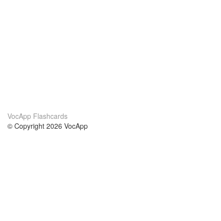
VocApp Flashcards
© Copyright 2026 VocApp
02-798 Mielczarskiego 8/58
Warsaw, Poland (EU)