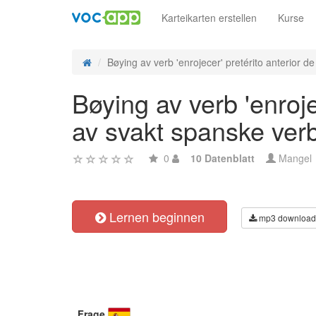
Karteikarten erstellen
Kurse
Bøying av verb 'enrojecer' pretérito anterior de i
Bøying av verb 'enroje
av svakt spanske ver
0
10 Datenblatt
Mangel
Lernen beginnen
mp3 download
Frage