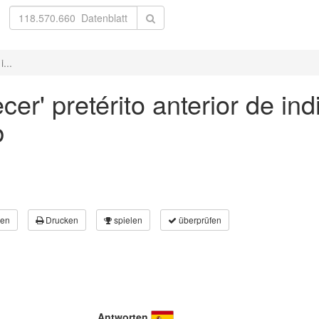
...
cer' pretérito anterior de ind
b
en
Drucken
spielen
überprüfen
Antworten