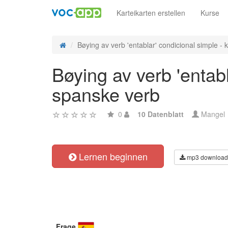
Karteikarten erstellen
Kurse
Bøying av verb 'entablar' condicional simple - k
Bøying av verb 'entab
spanske verb
0
10 Datenblatt
Mangel
Lernen beginnen
mp3 download
Frage