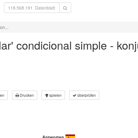
on...
lar' condicional simple - kon
en
Drucken
spielen
überprüfen
Antworten