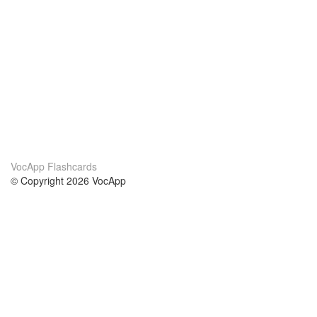
VocApp Flashcards
© Copyright 2026 VocApp
02-798 Mielczarskiego 8/58
Warsaw, Poland (EU)