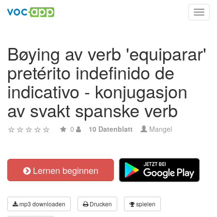
Toggl
navig
Bøying av verb 'equiparar'
pretérito indefinido de
indicativo - konjugasjon
av svakt spanske verb
0
10 Datenblatt
Mangel
Lernen beginnen
mp3 downloaden
Drucken
spielen