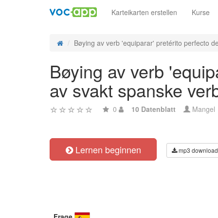
Karteikarten erstellen
Kurse
Bøying av verb 'equiparar' pretérito perfecto de
Bøying av verb 'equipa
av svakt spanske ver
0
10 Datenblatt
Mangel
Lernen beginnen
mp3 download
Frage