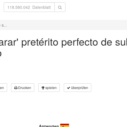
 s...
rar' pretérito perfecto de su
b
en
Drucken
spielen
überprüfen
Antworten