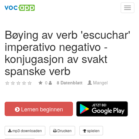
Toggl
navig
Bøying av verb 'escuchar'
imperativo negativo -
konjugasjon av svakt
spanske verb
0
8 Datenblatt
Mangel
Lernen beginnen
mp3 downloaden
Drucken
spielen