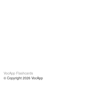
VocApp Flashcards
© Copyright 2026 VocApp
02-798 Mielczarskiego 8/58
Warsaw, Poland (EU)