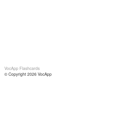
VocApp Flashcards
© Copyright 2026 VocApp
02-798 Mielczarskiego 8/58
Warsaw, Poland (EU)