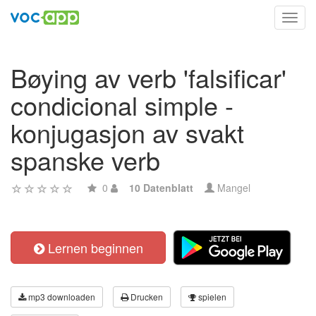
Toggl
navig
Bøying av verb 'falsificar'
condicional simple -
konjugasjon av svakt
spanske verb
0
10 Datenblatt
Mangel
Lernen beginnen
mp3 downloaden
Drucken
spielen