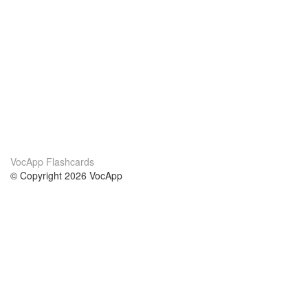
VocApp Flashcards
© Copyright 2026 VocApp
02-798 Mielczarskiego 8/58
Warsaw, Poland (EU)