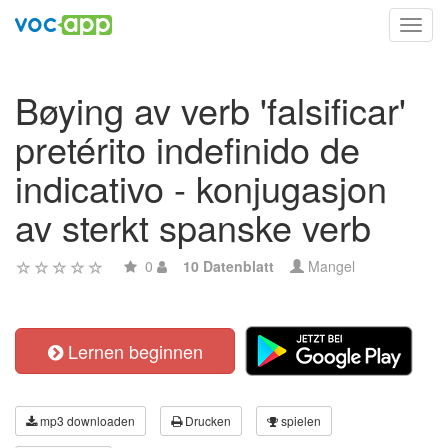
Toggl
navig
Bøying av verb 'falsificar'
pretérito indefinido de
indicativo - konjugasjon
av sterkt spanske verb
0
10 Datenblatt
Mangel
Lernen beginnen
mp3 downloaden
Drucken
spielen