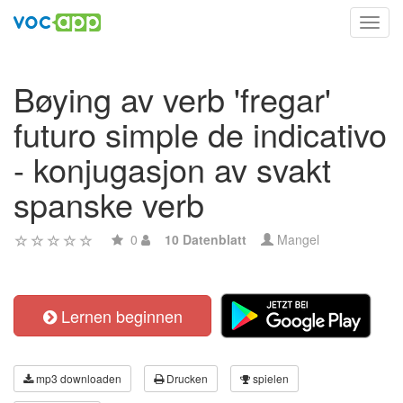
Toggl
navig
Bøying av verb 'fregar'
futuro simple de indicativo
- konjugasjon av svakt
spanske verb
0
10 Datenblatt
Mangel
Lernen beginnen
mp3 downloaden
Drucken
spielen