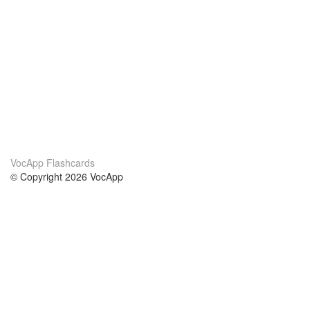
VocApp Flashcards
© Copyright 2026 VocApp
02-798 Mielczarskiego 8/58
Warsaw, Poland (EU)