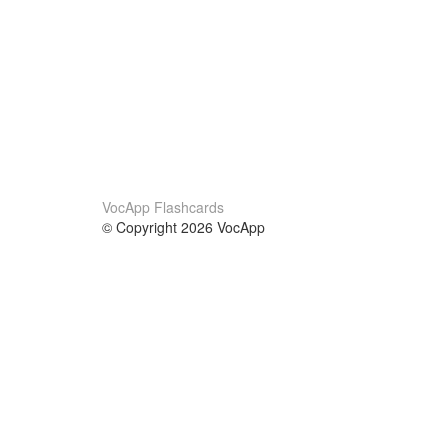
VocApp Flashcards
© Copyright 2026 VocApp
02-798 Mielczarskiego 8/58
Warsaw, Poland (EU)