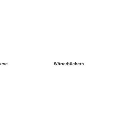
urse
Wörterbüchern
e Wissenschaft Englisch
e Wissenschaft Spanisch
e Wissenschaft Französisch
e Wissenschaft Russisch
e Wissenschaft Norwegisch
e Wissenschaft Schwedisch