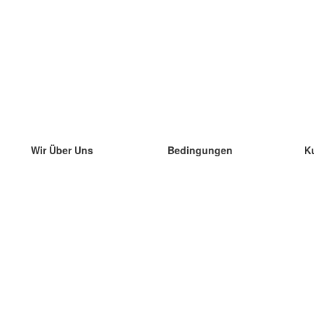
Wir Über Uns
Bedingungen
K
unser Team
100% Garantie
di
Blog
Datenschutzrichtlinie
di
Vorschriften
di
In Kontakt Treten
BIPR
di
kontaktieren
di
Mehr
di
Hilfe
neue Download
Häufig gestellte Fragen
einige Blogs
Katalog