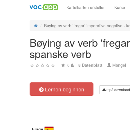
Karteikarten erstellen
Kurse
Bøying av verb 'fregar' imperativo negativo - ko
Bøying av verb 'fregar
spanske verb
0
8 Datenblatt
Mangel
Lernen beginnen
mp3 download
Frage