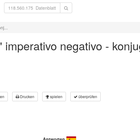
nj...
' imperativo negativo - konju
en
Drucken
spielen
überprüfen
Antworten