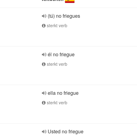
(tú) no friegues
sterkt verb
él no friegue
sterkt verb
ella no friegue
sterkt verb
Usted no friegue