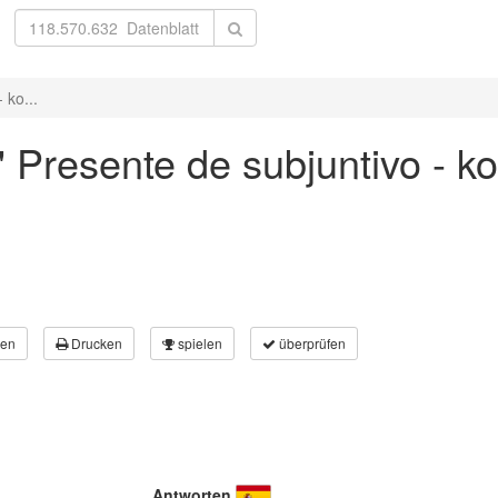
 ko...
' Presente de subjuntivo - k
en
Drucken
spielen
überprüfen
Antworten