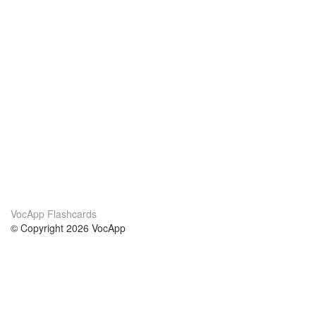
VocApp Flashcards
© Copyright 2026 VocApp
02-798 Mielczarskiego 8/58
Warsaw, Poland (EU)