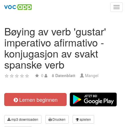
Toggl
navig
Bøying av verb 'gustar'
imperativo afirmativo -
konjugasjon av svakt
spanske verb
0
8 Datenblatt
Mangel
Lernen beginnen
mp3 downloaden
Drucken
spielen