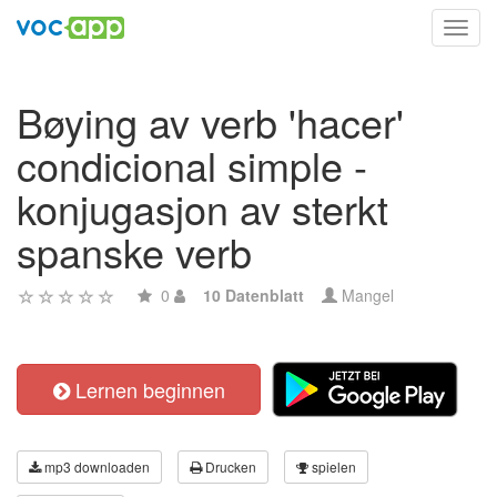
Toggl
navig
Bøying av verb 'hacer'
condicional simple -
konjugasjon av sterkt
spanske verb
0
10 Datenblatt
Mangel
Lernen beginnen
mp3 downloaden
Drucken
spielen