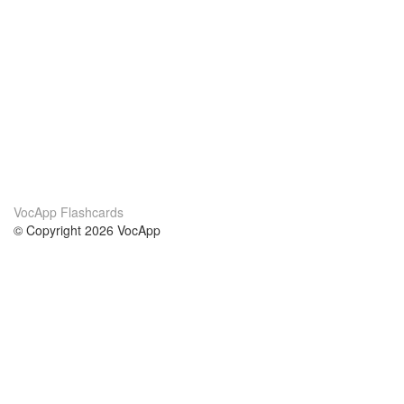
VocApp Flashcards
© Copyright 2026 VocApp
02-798 Mielczarskiego 8/58
Warsaw, Poland (EU)