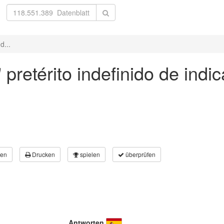
d...
 pretérito indefinido de indi
en
Drucken
spielen
überprüfen
Antworten