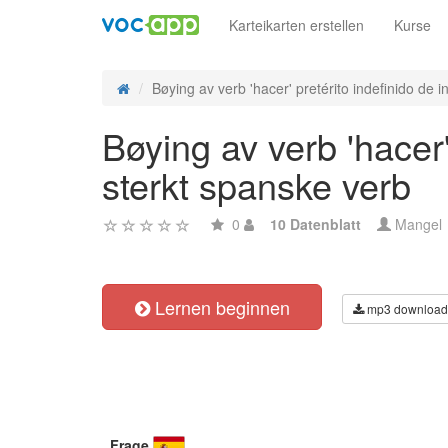
Karteikarten erstellen
Kurse
Bøying av verb 'hacer' pretérito indefinido de in
Bøying av verb 'hacer'
sterkt spanske verb
0
10 Datenblatt
Mangel
Lernen beginnen
mp3 download
Frage