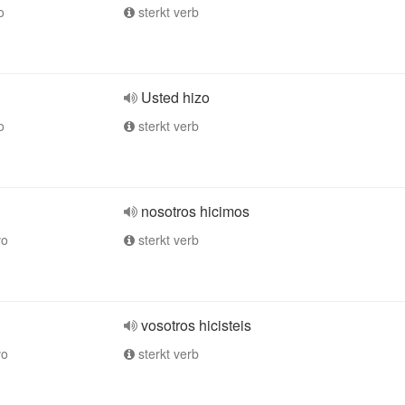
o
sterkt verb
Usted hizo
o
sterkt verb
nosotros hicimos
vo
sterkt verb
vosotros hicisteis
vo
sterkt verb