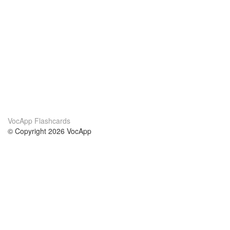
VocApp Flashcards
© Copyright 2026 VocApp
02-798 Mielczarskiego 8/58
Warsaw, Poland (EU)