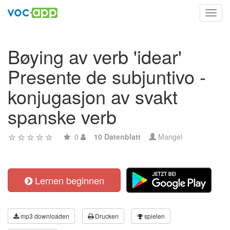
Toggl
navig
Bøying av verb 'idear'
Presente de subjuntivo -
konjugasjon av svakt
spanske verb
0
10 Datenblatt
Mangel
Lernen beginnen
mp3 downloaden
Drucken
spielen