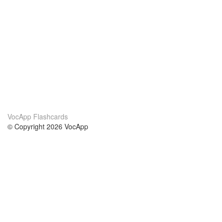
VocApp Flashcards
© Copyright 2026 VocApp
02-798 Mielczarskiego 8/58
Warsaw, Poland (EU)