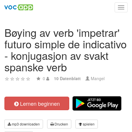
Toggl
navig
Bøying av verb 'impetrar'
futuro simple de indicativo
- konjugasjon av svakt
spanske verb
0
10 Datenblatt
Mangel
Lernen beginnen
mp3 downloaden
Drucken
spielen