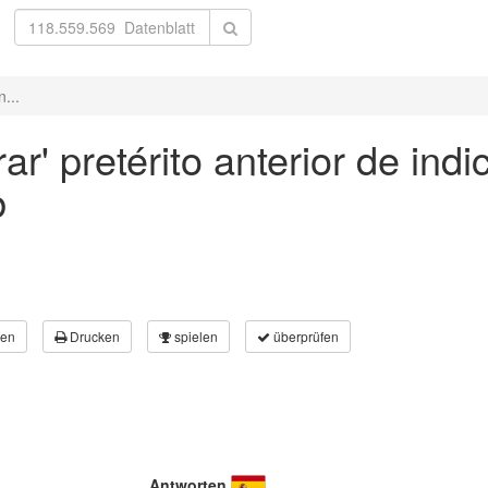
n...
ar' pretérito anterior de indi
b
en
Drucken
spielen
überprüfen
Antworten