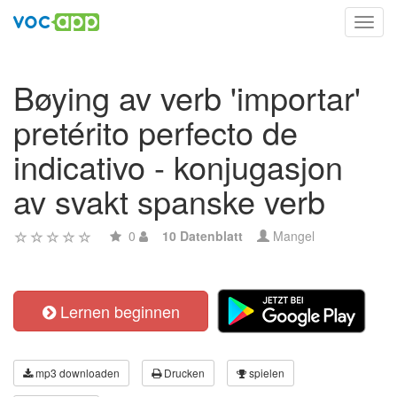
Toggl
navig
Bøying av verb 'importar'
pretérito perfecto de
indicativo - konjugasjon
av svakt spanske verb
0
10 Datenblatt
Mangel
Lernen beginnen
mp3 downloaden
Drucken
spielen