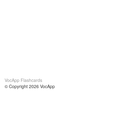
VocApp Flashcards
© Copyright 2026 VocApp
02-798 Mielczarskiego 8/58
Warsaw, Poland (EU)