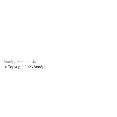
VocApp Flashcards
© Copyright 2026 VocApp
02-798 Mielczarskiego 8/58
Warsaw, Poland (EU)