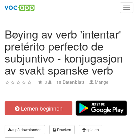
Toggl
navig
Bøying av verb 'intentar'
pretérito perfecto de
subjuntivo - konjugasjon
av svakt spanske verb
0
10 Datenblatt
Mangel
Lernen beginnen
mp3 downloaden
Drucken
spielen