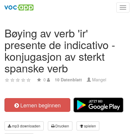
Toggl
navig
Bøying av verb 'ir'
presente de indicativo -
konjugasjon av sterkt
spanske verb
0
10 Datenblatt
Mangel
Lernen beginnen
mp3 downloaden
Drucken
spielen