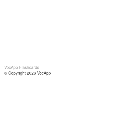
VocApp Flashcards
© Copyright 2026 VocApp
02-798 Mielczarskiego 8/58
Warsaw, Poland (EU)