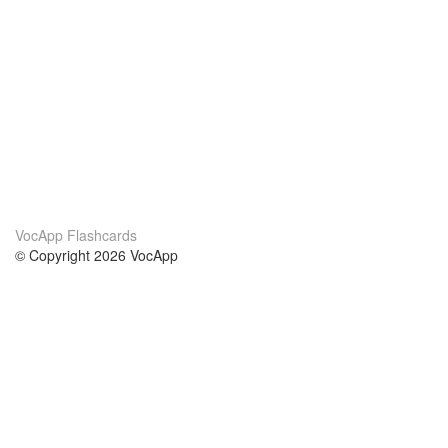
VocApp Flashcards
© Copyright 2026 VocApp
02-798 Mielczarskiego 8/58
Warsaw, Poland (EU)