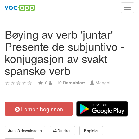
Toggl
navig
Bøying av verb 'juntar'
Presente de subjuntivo -
konjugasjon av svakt
spanske verb
0
10 Datenblatt
Mangel
Lernen beginnen
mp3 downloaden
Drucken
spielen