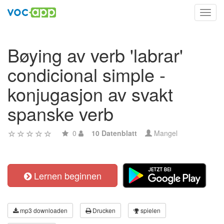
Toggl
navig
Bøying av verb 'labrar'
condicional simple -
konjugasjon av svakt
spanske verb
0
10 Datenblatt
Mangel
Lernen beginnen
mp3 downloaden
Drucken
spielen