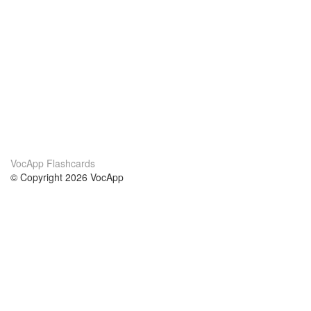
VocApp Flashcards
© Copyright 2026 VocApp
02-798 Mielczarskiego 8/58
Warsaw, Poland (EU)