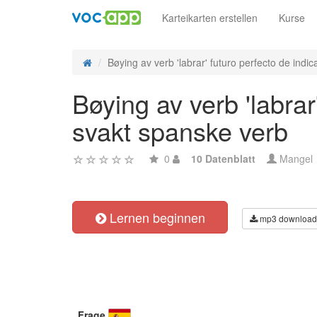
Karteikarten erstellen
Kurse
Bøying av verb 'labrar' futuro perfecto de indica
Bøying av verb 'labrar
svakt spanske verb
0
10 Datenblatt
Mangel
Lernen beginnen
mp3 download
Frage