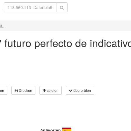
t...
' futuro perfecto de indicati
en
Drucken
spielen
überprüfen
Antworten