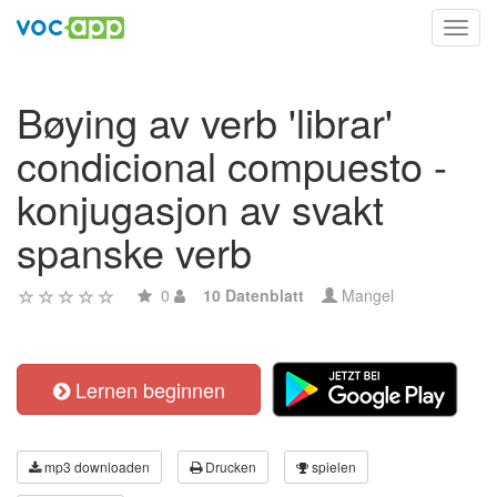
Toggl
navig
Bøying av verb 'librar'
condicional compuesto -
konjugasjon av svakt
spanske verb
0
10 Datenblatt
Mangel
Lernen beginnen
mp3 downloaden
Drucken
spielen