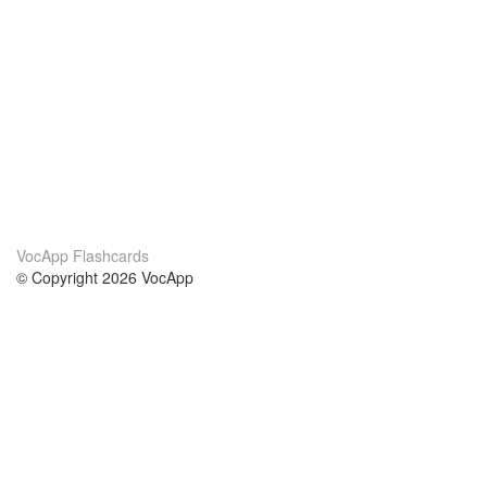
VocApp Flashcards
© Copyright 2026 VocApp
02-798 Mielczarskiego 8/58
Warsaw, Poland (EU)