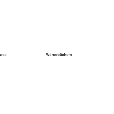
urse
Wörterbüchern
e Wissenschaft Englisch
e Wissenschaft Spanisch
e Wissenschaft Französisch
e Wissenschaft Russisch
e Wissenschaft Norwegisch
e Wissenschaft Schwedisch