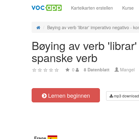
Karteikarten erstellen
Kurse
Bøying av verb 'librar' imperativo negativo - kon
Bøying av verb 'librar
spanske verb
0
8 Datenblatt
Mangel
Lernen beginnen
mp3 download
Frage