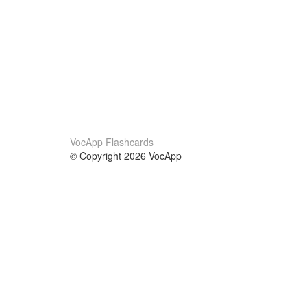
VocApp Flashcards
© Copyright 2026 VocApp
02-798 Mielczarskiego 8/58
Warsaw, Poland (EU)