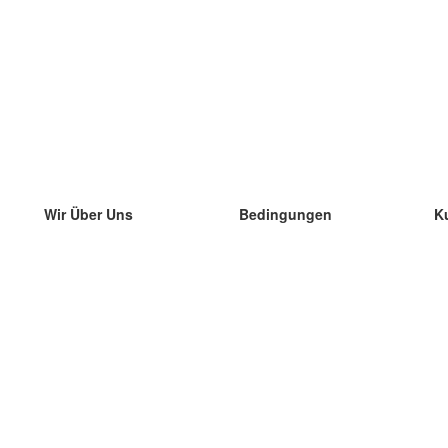
Wir Über Uns
Bedingungen
K
unser Team
100% Garantie
di
Blog
Datenschutzrichtlinie
di
Vorschriften
di
In Kontakt Treten
BIPR
di
kontaktieren
di
Mehr
di
Hilfe
neue Download
Häufig gestellte Fragen
einige Blogs
Katalog