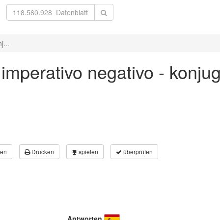
j...
' imperativo negativo - konju
en
Drucken
spielen
überprüfen
Antworten